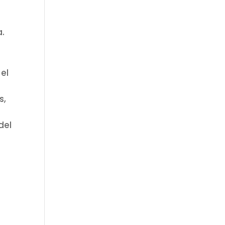
a.
, el
s,
del