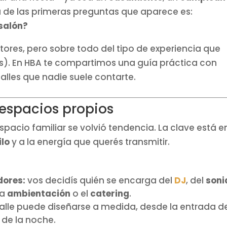
 de las primeras preguntas que aparece es:
 salón?
ores, pero sobre todo del tipo de experiencia que
ados). En HBA te compartimos una guía práctica con
alles que nadie suele contarte.
 espacios propios
spacio familiar se volvió tendencia. La clave está e
ilo
y a la energía que querés transmitir.
dores:
vos decidís quién se encarga del
DJ
, del
soni
 la
ambientación
o el
catering
.
lle puede diseñarse a medida, desde la entrada d
 de la noche.