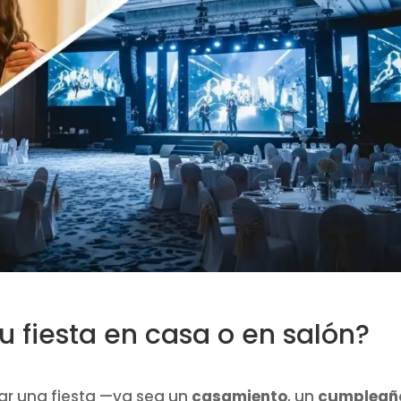
u fiesta en casa o en salón?
r una fiesta —ya sea un
casamiento
, un
cumpleañ