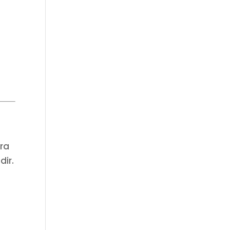
ura
dir.