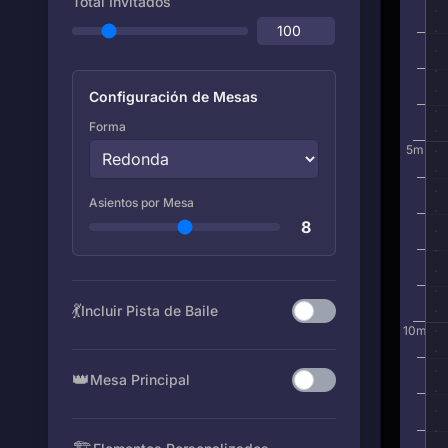
Total Invitados
Configuración de Mesas
Forma
5
m
Asientos por Mesa
8
💃
Incluir Pista de Baile
10
m
👑
Mesa Principal