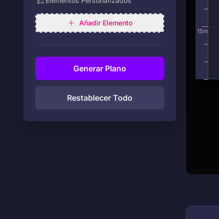
🏗️
Elementos Personalizados
Añadir Elemento
15
m
Generar Plano
Restablecer Todo