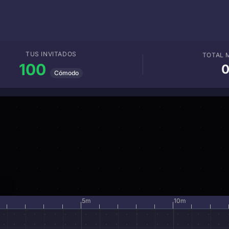
TUS INVITADOS
TOTAL
100
Cómodo
5
m
10
m