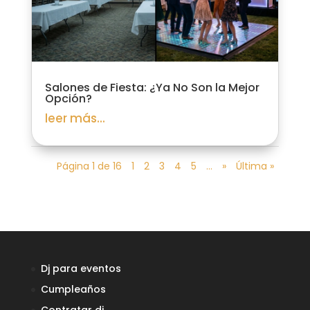
Salones de Fiesta: ¿Ya No Son la Mejor
Opción?
leer más...
Página 1 de 16
1
2
3
4
5
...
»
Última »
Dj para eventos
Cumpleaños