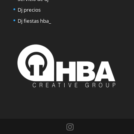
Dj precios
Dj fiestas
hba_