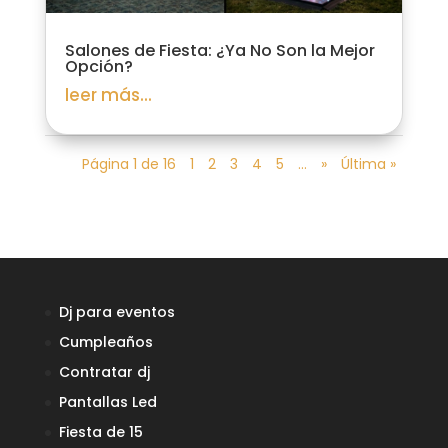
Salones de Fiesta: ¿Ya No Son la Mejor
Opción?
leer más...
Página 1 de 16
1
2
3
4
5
...
»
Última »
Dj para eventos
Cumpleaños
Contratar dj
Pantallas Led
Fiesta de 15