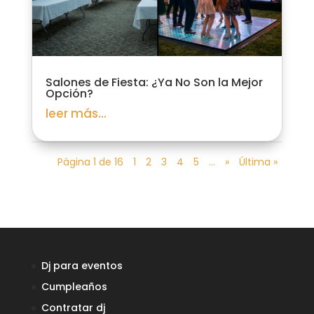
Salones de Fiesta: ¿Ya No Son la Mejor
Opción?
leer más...
Página 1 de 16
1
2
3
4
5
...
»
Última »
Dj para eventos
Cumpleaños
Contratar dj