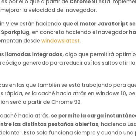
es por ello que a partir de
Chrome 91
está impleme
 mejorar la velocidad del navegador.
ain View están haciendo
que el motor JavaScript s
 Sparkplug
, en concreto haciendo el navegador
ha
comentan desde
windowslatest
.
as
llamadas integradas
, algo que permitirá optimiz
 código generado para reducir así los saltos al ir l
icas en las que también se está trabajando para qu
rápida, es la caché hacia atrás en Windows 10, p
sión será a partir de Chrome 92.
 caché hacia atrás,
se permite la carga instantán
ntre las distintas pestañas abiertas
, haciendo uso
a delante”. Esto solo funciona siempre y cuando una