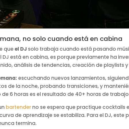
 semana, no solo cuando está en cabina
de que
el DJ
solo trabaja cuando está pasando músic
DJ está en cabina, es porque previamente ha inve
ido, análisis de tendencias, creación de playlists y
semana:
escuchando nuevos lanzamientos, siguien
s de la noche, probando transiciones, y mantenié
o de 6 horas es el resultado de 40+ horas de trabaj
 un
bartender
no se espera que practique cocktails 
curva de aprendizaje se estabiliza. Para el DJ, est
nunca termina.