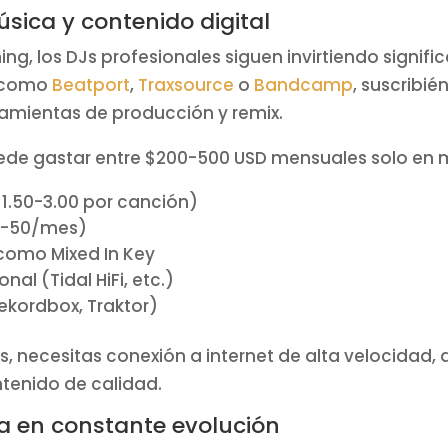
úsica y contenido digital
ing, los DJs profesionales siguen invirtiendo signif
s como
Beatport
,
Traxsource
o
Bandcamp
, suscribi
rramientas de producción y remix.
ede gastar entre $200-500 USD mensuales solo en m
$1.50-3.00 por canción)
20-50/mes)
 como Mixed In Key
al (Tidal HiFi, etc.)
ekordbox, Traktor)
as, necesitas conexión a internet de alta velocidad
tenido de calidad.
ía en constante evolución