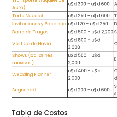
Transporte (Alquiler de
u$d 300 – u$d 600
A
Auto)
Torta Nupcial
u$d 250 – u$d 600
T
Invitaciones y Papelería
u$d 120 – u$d 250
D
Barra de Tragos
u$d 500 – u$d 2,200
S
u$d 800 – u$d
Vestido de Novia
C
3,000
Shows (bailarines,
u$d 500 – u$d
E
músicos)
2,000
u$d 400 – u$d
C
Wedding Planner
2,000
d
S
Seguridad
u$d 200 – u$d 600
s
Tabla de Costos