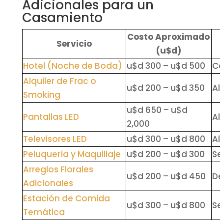
Adicionales para un
Casamiento
Costo Aproximado
Servicio
(u$d)
Hotel (Noche de Boda)
u$d 300 – u$d 500
C
Alquiler de Frac o
u$d 200 – u$d 350
A
Smoking
u$d 650 – u$d
Pantallas LED
A
2,000
Televisores LED
u$d 300 – u$d 800
A
Peluquería y Maquillaje
u$d 200 – u$d 300
S
Arreglos Florales
u$d 200 – u$d 450
D
Adicionales
Estación de Comida
u$d 300 – u$d 800
S
Temática