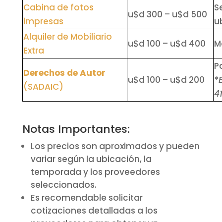
Cabina de fotos
S
u$d 300 – u$d 500
impresas
u
Alquiler de Mobiliario
u$d 100 – u$d 400
M
Extra
P
Derechos de Autor
u$d 100 – u$d 200
*
(SADAIC)
4
Notas Importantes:
Los precios son aproximados y pueden
variar según la ubicación, la
temporada y los proveedores
seleccionados.
Es recomendable solicitar
cotizaciones detalladas a los