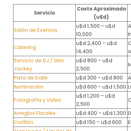
Costo Aproximado
Servicio
(u$d)
u$d 1,500 – u$d
A
Salón de Eventos
10,000
i
u$d 2,400 – u$d
C
Catering
14,400
o
Servicio de DJ / Disc
u$d 800 – u$d
M
Jockey
2,500
Pista de baile
u$d 300 – u$d 800
A
Iluminación
u$d 600 – u$d 1,500
L
u$d 1,200 – u$d
Fotografía y Video
C
2,500
Arreglos Florales
u$d 400 – u$d 1,300
D
Cotillón
u$d 150 – u$d 600
E