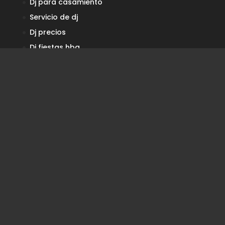
Dj para casamiento
Servicio de dj
Dj precios
Dj fiestas
hba_