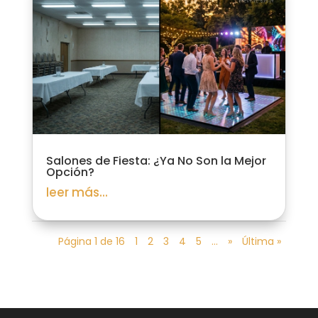
Salones de Fiesta: ¿Ya No Son la Mejor
Opción?
leer más...
Página 1 de 16
1
2
3
4
5
...
»
Última »