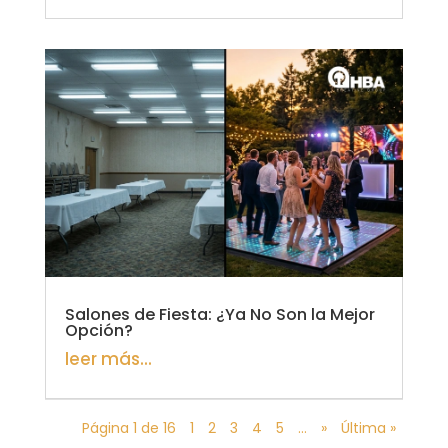
Salones de Fiesta: ¿Ya No Son la Mejor
Opción?
leer más...
Página 1 de 16
1
2
3
4
5
...
»
Última »