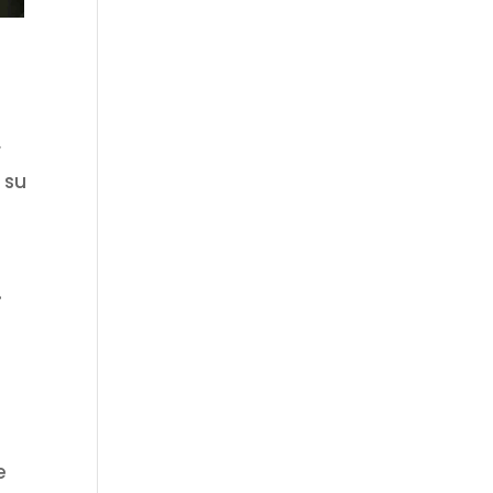
r
 su
.
e