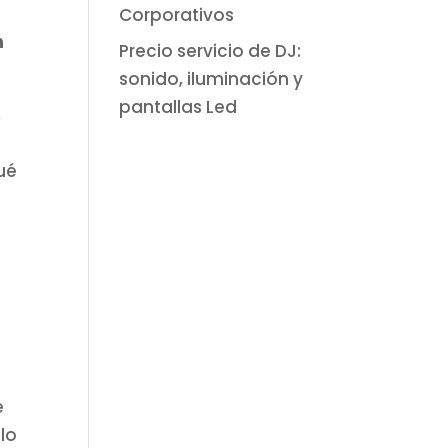
Corporativos
n
Precio servicio de DJ:
sonido, iluminación y
pantallas Led
,
ué
e
lo