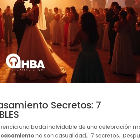
asamiento Secretos: 7
BLES
erencia una boda inolvidable de una celebración m
e casamiento
no son casualidad... 7 secretos.. Desp