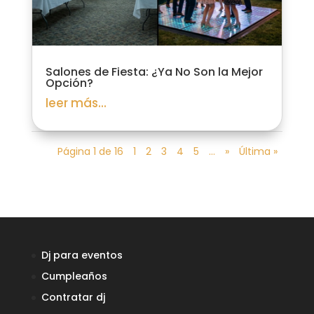
Salones de Fiesta: ¿Ya No Son la Mejor
Opción?
leer más...
Página 1 de 16
1
2
3
4
5
...
»
Última »
Dj para eventos
Cumpleaños
Contratar dj