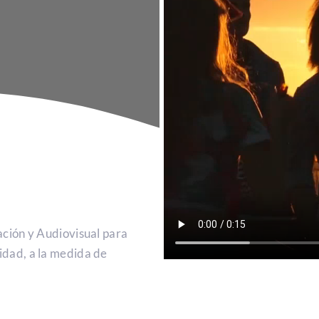
nación y Audiovisual para
idad, a la medida de