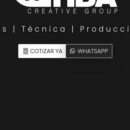
´s | Técnica | Producc
COTIZAR YA
WHATSAPP