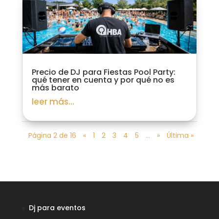
Precio de DJ para Fiestas Pool Party:
qué tener en cuenta y por qué no es
más barato
leer más...
Página 2 de 16
«
1
2
3
4
5
...
»
Última »
Dj para eventos