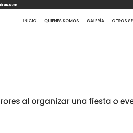
ires.com
INICIO
QUIENES SOMOS
GALERÍA
OTROS SE
rrores al organizar una fiesta o ev