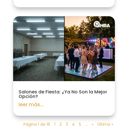
Salones de Fiesta: ¿Ya No Son la Mejor
Opción?
leer más...
Página 1 de 16
1
2
3
4
5
...
»
Última »