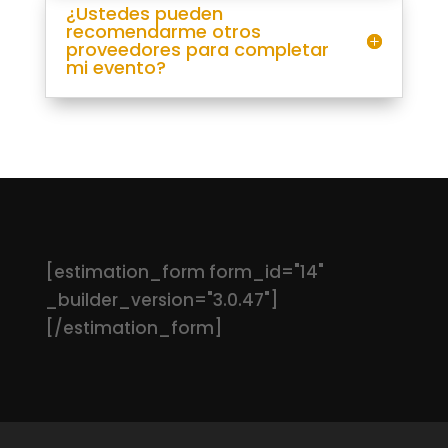
¿Ustedes pueden
recomendarme otros
proveedores para completar
mi evento?
[estimation_form form_id="14"
_builder_version="3.0.47"]
[/estimation_form]