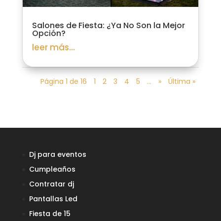
Salones de Fiesta: ¿Ya No Son la Mejor
Opción?
leer más...
Página 1 de 16
1
2
3
4
5
...
»
Última »
Dj para eventos
Cumpleaños
Contratar dj
Pantallas Led
Fiesta de 15