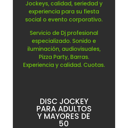
Jockeys, calidad, seriedad y
experiencia para su fiesta
social o evento corporativo.
Servicio de Dj profesional
especializado. Sonido e
iluminación, audiovisuales,
Pizza Party, Barras.
Experiencia y calidad. Cuotas.
DISC JOCKEY
PARA ADULTOS
Y MAYORES DE
50