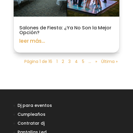
Salones de Fiesta: ¿Ya No Son la Mejor
Opción?
leer más...
Página 1 de 16
1
2
3
4
5
...
»
Última »
Dj para eventos
Cumpleaños
Contratar dj
Pantallas Led