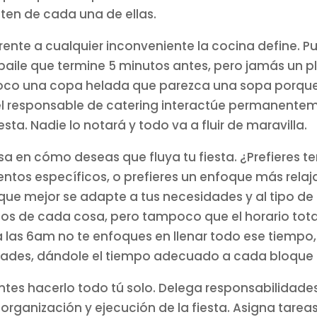
uten de cada una de ellas.
rente a cualquier inconveniente la cocina define. P
aile que termine 5 minutos antes, pero jamás un p
co una copa helada que parezca una sopa porque
 el responsable de catering interactúe permanente
ta. Nadie lo notará y todo va a fluir de maravilla.
sa en cómo deseas que fluya tu fiesta. ¿Prefieres t
os específicos, o prefieres un enfoque más relaj
a que mejor se adapte a tus necesidades y al tipo de
os de cada cosa, pero tampoco que el horario tota
sta las 6am no te enfoques en llenar todo ese tiempo,
ividades, dándole el tiempo adecuado a cada bloque
ntes hacerlo todo tú solo. Delega responsabilidade
organización y ejecución de la fiesta. Asigna tarea