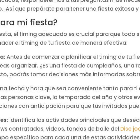
ácticos, responderemos a tus preguntas más frecu
 ¡Así que prepárate para tener una fiesta exitosa y 
ara mi fiesta?
esta, el timing adecuado es crucial para que todo s
cer el timing de tu fiesta de manera efectiva:
ta:
Antes de comenzar a planificar el timing de tu fie
eseas organizar. ¿Es una fiesta de cumpleaños, una 
sto, podrás tomar decisiones más informadas sobre 
una fecha y hora que sea conveniente tanto para ti
 las personas clave, la temporada del año y otros
taciones con anticipación para que tus invitados pue
les:
Identifica las actividades principales que deseas
hows contratados, videos, tandas de baile del
Disc jo
mpo específico para cada una de estas actividades