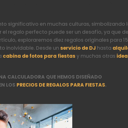
 de regalos para eventos».
to significativo en muchas culturas, simbolizando 
ar el regalo perfecto puede ser un desafío, ya que d
tículo, exploraremos diez regalos originales para 1
to inolvidable. Desde un
servicio de DJ
hasta
alquil
na
cabina de fotos para fiestas
y muchas otras
idea
 UNA CALCULADORA QUE HEMOS DISEÑADO
EN LOS
PRECIOS DE REGALOS PARA FIESTAS
.