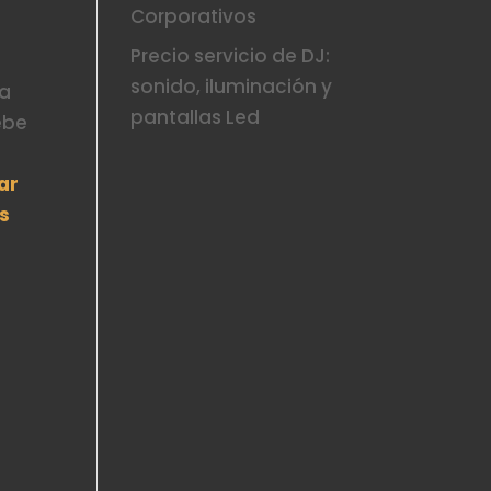
Corporativos
Precio servicio de DJ:
sonido, iluminación y
la
pantallas Led
ebe
5
ar
s