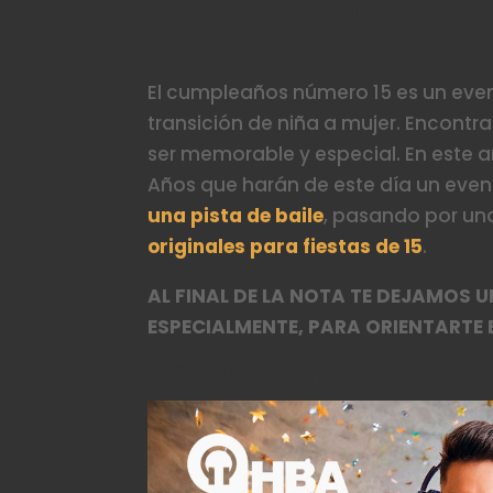
regalo… «Calculadora
Introducción
El cumpleaños número 15 es un even
transición de niña a mujer. Encontr
ser memorable y especial. En este ar
Años que harán de este día un even
una pista de baile
, pasando por u
originales para fiestas de 15
.
AL FINAL DE LA NOTA TE DEJAMOS
ESPECIALMENTE, PARA ORIENTARTE 
1. Servicio de DJ