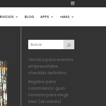
RVICIOS
BLOG
APPS
+MAS
Técnica para eventos
empresariales:
checklist definitivo
Regalos para
casamiento: guía
honesta para elegir
bien (sin estrés)