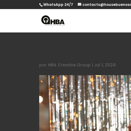
WhatsApp 24/7
contacto@housebuenosa
Regalos Originales p
por
HBA Creative Group
|
Jul 1, 2024