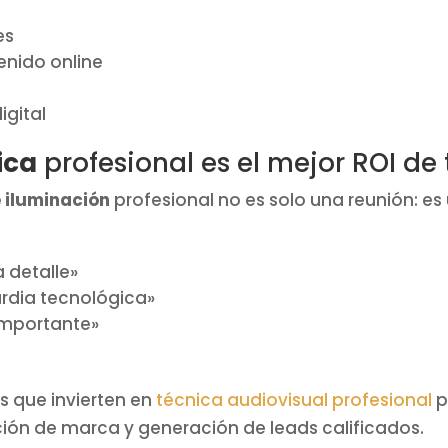
es
nido online
o
igital
ica
profesional es el mejor ROI de
e iluminación
profesional no es solo una reunión: es
 detalle»
ardia tecnológica»
importante»
 que invierten en
técnica audiovisual profesional
p
ción de marca y generación de leads calificados.