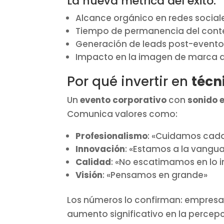
La nueva métrica del éxito:
Alcance orgánico en redes social
Tiempo de permanencia del conte
Generación de leads post-event
Impacto en la imagen de marca d
Por qué invertir en
técn
Un
evento corporativo
con
sonido 
Comunica valores como:
Profesionalismo
: «Cuidamos cada
Innovación
: «Estamos a la vangu
Calidad
: «No escatimamos en lo 
Visión
: «Pensamos en grande»
Los números lo confirman: empresas
aumento significativo en la percep