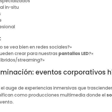
specializados
l in-situ
s
e
esional
:
 se vea bien en redes sociales?»
ueden crear para nuestras
pantallas LED
?»
híbridos/streaming?»
iluminación: eventos corporativos 
l auge de experiencias inmersivas que trascienden 
anifican como producciones multimedia donde el
so
evento.