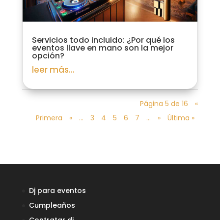
Servicios todo incluido: ¿Por qué los
eventos llave en mano son la mejor
opción?
leer más...
Página 5 de 16
«
Primera
«
...
3
4
5
6
7
...
»
Última »
Dj para eventos
Empresa de Confianza
Cumpleaños
Verificado por:
Trustindex
Contratar dj