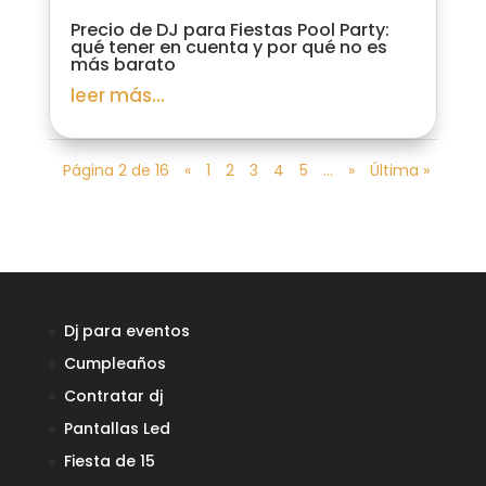
Precio de DJ para Fiestas Pool Party:
qué tener en cuenta y por qué no es
más barato
leer más...
Página 2 de 16
«
1
2
3
4
5
...
»
Última »
Dj para eventos
Cumpleaños
Contratar dj
Pantallas Led
Empresa de Confianza
Fiesta de 15
Verificado por:
Trustindex