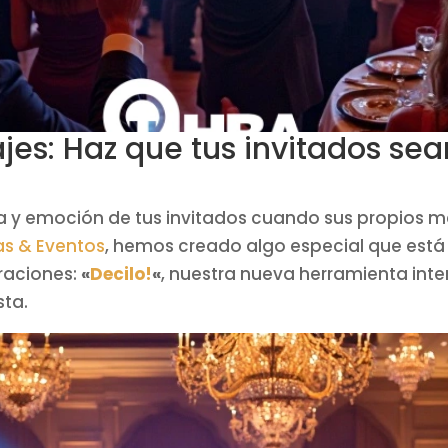
jes: Haz que tus invitados sea
sa y emoción de tus invitados cuando sus propios m
as & Eventos
, hemos creado algo especial que está
braciones:
«
Decilo!
«
, nuestra nueva herramienta int
sta.