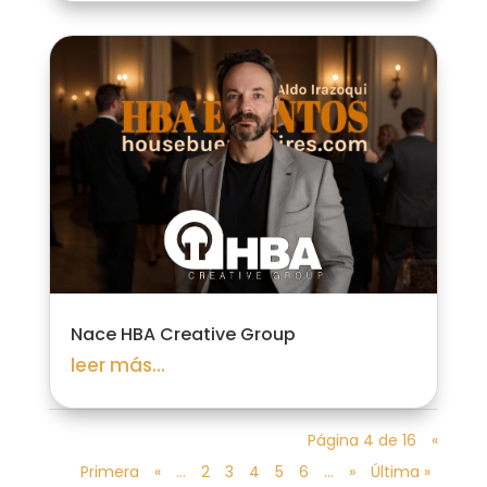
Nace HBA Creative Group
leer más...
Página 4 de 16
«
Primera
«
...
2
3
4
5
6
...
»
Última »