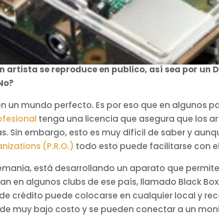
 artista se reproduce en publico, así sea por un D
¿No?
 en un mundo perfecto. Es por eso que en algunos p
ofesional
tenga una licencia que asegura que los ar
 Sin embargo, esto es muy difícil de saber y aunqu
izations (P.R.O.)
todo esto puede facilitarse con el
emania, está desarrollando un aparato que permit
nan en algunos clubs de ese país, llamado Black Box
de crédito puede colocarse en cualquier local y re
de muy bajo costo y se pueden conectar a un moni