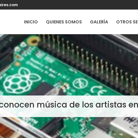
ires.com
INICIO
QUIENES SOMOS
GALERÍA
OTROS SE
econocen música de los artistas en