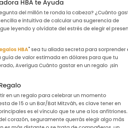
ladora HBA te Ayuda
regunta del millón te ronda la cabeza? ¿Cuánto gas
ncilla e intuitiva de calcular una sugerencia de
igue leyendo y olvídate del estrés de elegir el prese
Regalos HBA
" sea tu aliada secreta para sorprender
 guía de valor estimada en dólares para que tu
erado, Averigua Cuánto gastar en un regalo ¡sin
 Regalo
tir en un regalo para celebrar un momento
ta de 15 o un Bar/Bat Mitzváh, es clave tener en
incipales es el vínculo que te une a los anfitriones.
del corazón, seguramente querrás elegir algo más
ción es más distante o se trata de compañeros, un