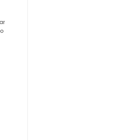
ar
io