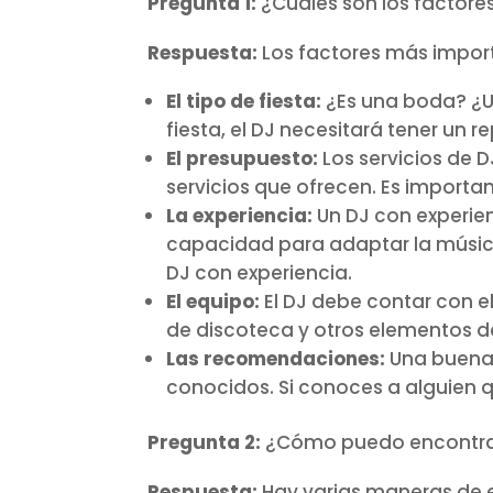
Pregunta 1:
¿Cuáles son los factores
Respuesta:
Los factores más importa
El tipo de fiesta:
¿Es una boda? ¿U
fiesta, el DJ necesitará tener un re
El presupuesto:
Los servicios de 
servicios que ofrecen. Es importa
La experiencia:
Un DJ con experie
capacidad para adaptar la música 
DJ con experiencia.
El equipo:
El DJ debe contar con e
de discoteca y otros elementos d
Las recomendaciones:
Una buena 
conocidos. Si conoces a alguien q
Pregunta 2:
¿Cómo puedo encontra
Respuesta:
Hay varias maneras de e