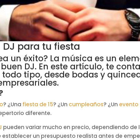
DJ para tu fiesta
sea un éxito? La música es un elem
 buen DJ. En este artículo, te con
e todo tipo, desde bodas y quince
empresariales.
?
to
? ¿Una
fiesta de 15
? ¿Un
cumpleaños
? ¿Un
evento 
repertorio diferente.
J
pueden variar mucho en precio, dependiendo de la 
e establecer un presupuesto realista antes de empe