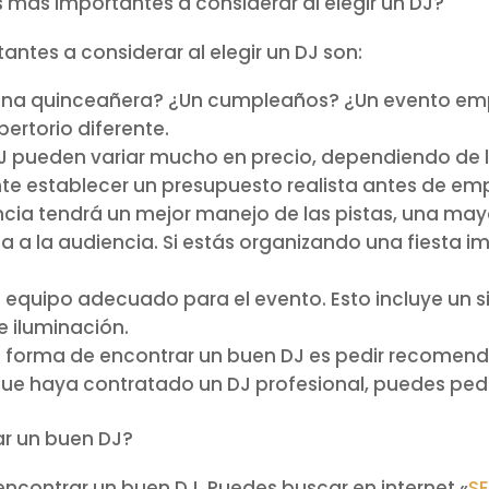
 más importantes a considerar al elegir un DJ?
ntes a considerar al elegir un DJ son:
na quinceañera? ¿Un cumpleaños? ¿Un evento empr
pertorio diferente.
DJ pueden variar mucho en precio, dependiendo de la
nte establecer un presupuesto realista antes de em
ncia tendrá un mejor manejo de las pistas, una may
a la audiencia. Si estás organizando una fiesta im
l equipo adecuado para el evento. Esto incluye un s
e iluminación.
forma de encontrar un buen DJ es pedir recomenda
ue haya contratado un DJ profesional, puedes pedir
r un buen DJ?
ncontrar un buen DJ. Puedes buscar en internet «
SE