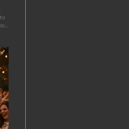
e
nto
s...