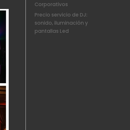
Corporativos
Precio servicio de DJ:
sonido, iluminación y
pantallas Led