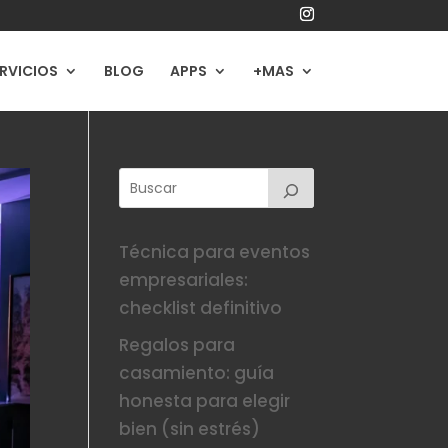
RVICIOS
BLOG
APPS
+MAS
Técnica para eventos
empresariales:
checklist definitivo
Regalos para
casamiento: guía
honesta para elegir
bien (sin estrés)