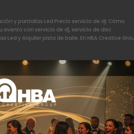
nación y pantallas Led Precio servicio de dj: Cómo
u evento con servicio de dj, servicio de disc
as Led y Alquiler pista de baile. En HBA Creative Grou