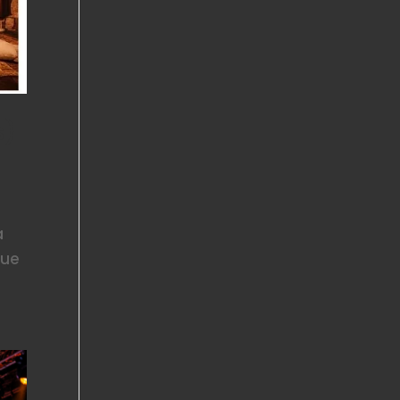
s)
a
que