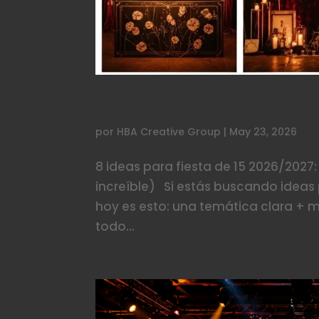
8 ideas para fiesta de 
por
HBA Creative Group
|
May 23, 2026
8 ideas para fiesta de 15 2026/2027:
increíble) Si estás buscando ideas 
hoy es esto: una temática clara +
todo...