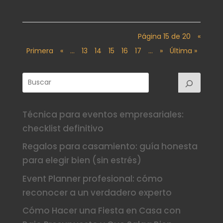
Página 15 de 20
«
Primera
«
...
13
14
15
16
17
...
»
Última »
Técnica para eventos empresariales:
checklist definitivo
Regalos para casamiento: guía honesta
para elegir bien (sin estrés)
Event Planner profesional: cómo
reconocer a un verdadero experto
Cómo Hacer una Fiesta en Casa con