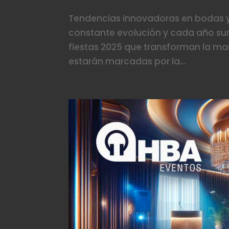
Tendencias innovadoras en bodas y 
constante evolución y cada año su
fiestas 2025 que transforman la ma
estarán marcadas por la...