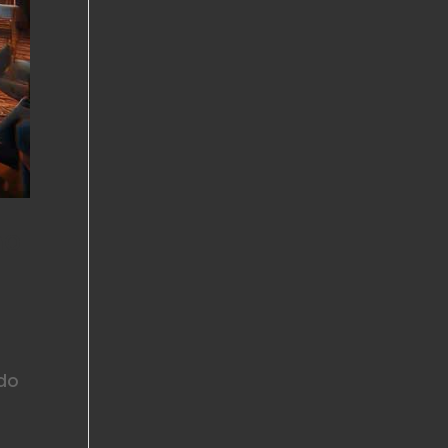
no
ido