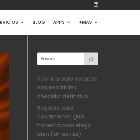
RVICIOS
BLOG
APPS
+MAS
Técnica para eventos
empresariales:
checklist definitivo
Regalos para
casamiento: guía
honesta para elegir
bien (sin estrés)