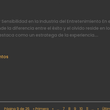
or, Eventos, Radio y TV
 Sensibilidad en la Industria del Entretenimiento En e
la diferencia entre el éxito y el olvido reside en l
 destaca como un estratega de la experiencia....
o para eventos
Página 9 de 26
« Primera
«
...
7
8
9
10
11
...
»
Últi