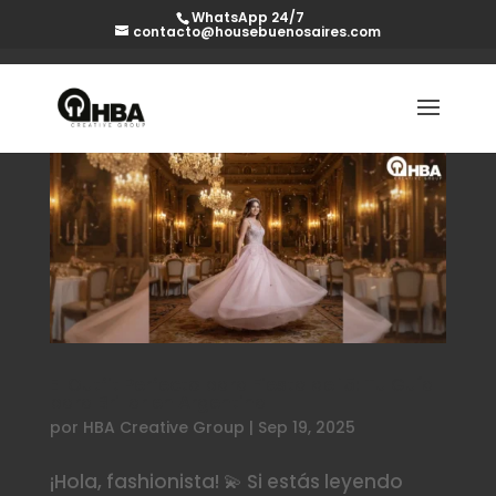
WhatsApp 24/7
contacto@housebuenosaires.com
El Outfit Perfecto para Fiesta de 15: Tu Guía
para Brillar en Argentina
por
HBA Creative Group
|
Sep 19, 2025
¡Hola, fashionista! 💫 Si estás leyendo