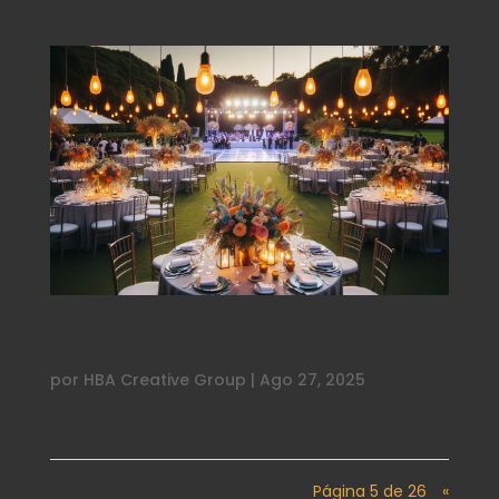
15 Lugares para Fiestas al Aire Libre en
Buenos Aires
por
HBA Creative Group
|
Ago 27, 2025
Página 5 de 26
«