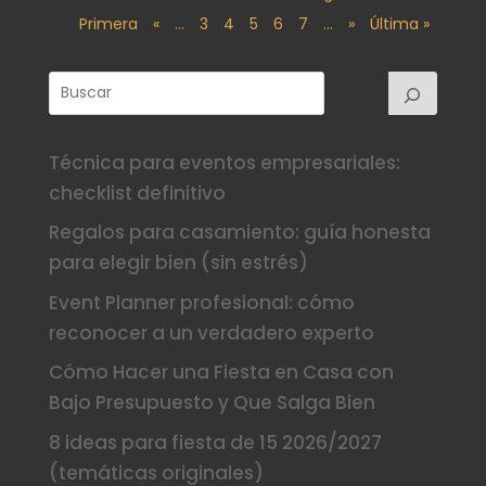
Primera
«
...
3
4
5
6
7
...
»
Última »
Técnica para eventos empresariales:
checklist definitivo
Regalos para casamiento: guía honesta
para elegir bien (sin estrés)
Event Planner profesional: cómo
reconocer a un verdadero experto
Cómo Hacer una Fiesta en Casa con
Bajo Presupuesto y Que Salga Bien
8 ideas para fiesta de 15 2026/2027
(temáticas originales)