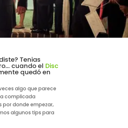
diste? Tenias
o... cuando el
Disc
 mente quedó en
 veces algo que parece
una complicada
s por donde empezar,
amos algunos tips para