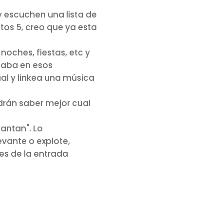
y escuchen una lista de
os 5, creo que ya esta
oches, fiestas, etc y
naba en esos
al y linkea una música
rán saber mejor cual
vantan". Lo
vante o explote,
es de la entrada