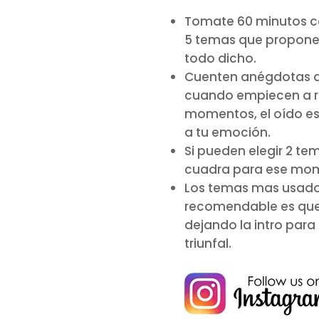
Tomate 60 minutos con
5 temas que proponen
todo dicho.
Cuenten anégdotas de
cuando empiecen a re
momentos, el oído es
a tu emoción.
Si pueden elegir 2 te
cuadra para ese mo
Los temas mas usados 
recomendable es que 
dejando la intro para
triunfal.