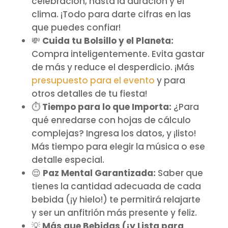
celebración, hasta la duración y el
clima. ¡Todo para darte cifras en las
que puedes confiar!
💸
Cuida tu Bolsillo y el Planeta:
Compra inteligentemente. Evita gastar
de más y reduce el desperdicio. ¡Más
presupuesto para el evento
y para
otros detalles de tu fiesta!
⏱️
Tiempo para lo que Importa:
¿Para
qué enredarse con hojas de cálculo
complejas? Ingresa los datos, y ¡listo!
Más tiempo para elegir la música o ese
detalle especial.
😌
Paz Mental Garantizada:
Saber que
tienes la cantidad adecuada de cada
bebida (¡y hielo!) te permitirá relajarte
y ser un anfitrión más presente y feliz.
💡
Más que Bebidas (¡y Lista para