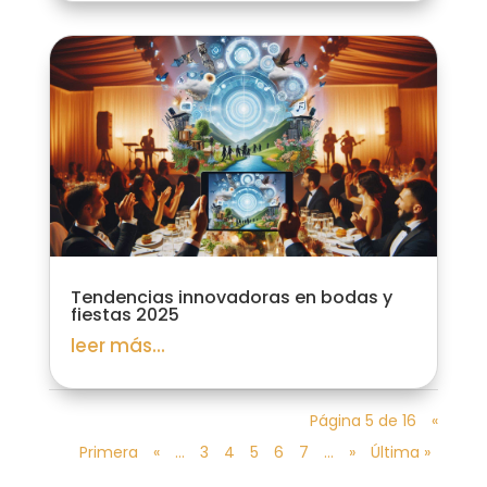
Tendencias innovadoras en bodas y
fiestas 2025
leer más...
Página 5 de 16
«
Primera
«
...
3
4
5
6
7
...
»
Última »