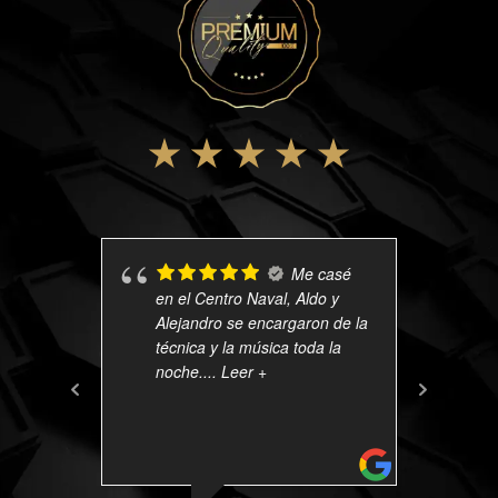
Me casé
en el Centro Naval, Aldo y
m
Alejandro se encargaron de la
c
técnica y la música toda la
e
noche.
... Leer +
g